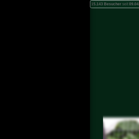
15.143 Besucher
seit
09.04
Chodský pes
vom Meieriesli
Startseite
Wir Planen Erst Für
Anfangs 2027
Wieder Einen Wurf.
D-Wurf Vom
Meieriesli
Galerie Wurf C
Wurf C
Trächtigkeitsverlauf