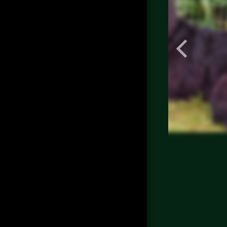
Wurfplanung 2024
Über Mich
Meine Hunde
Trächtigkeitsverlauf
Wurf A
Abgabe Der Welpen
Wurfplanung 2022
Grace Zuchthündin
Anne Zuchthündin
Meine Zuchtziele
Wurfplanung 2023
Trächtigkeitsverlauf